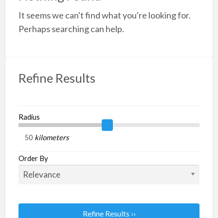
a
It seems we can't find what you're looking for.
t
F
Perhaps searching can help.
S
I
Refine Results
Radius
kilometers
Order By
Refine Results ››