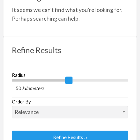
a
It seems we can't find what you're looking for.
t
P
Perhaps searching can help.
B
Refine Results
Radius
kilometers
Order By
Refine Results ››