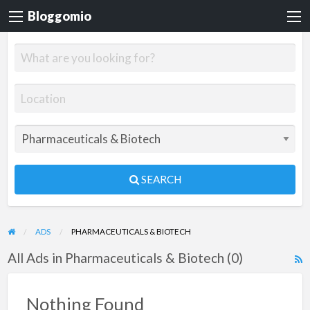
Bloggomio
SEARCH
ADS
PHARMACEUTICALS & BIOTECH
All Ads in Pharmaceuticals & Biotech (0)
R
F
f
Nothing Found