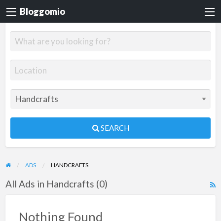
Bloggomio
SEARCH
ADS
HANDCRAFTS
All Ads in Handcrafts (0)
R
F
f
Nothing Found