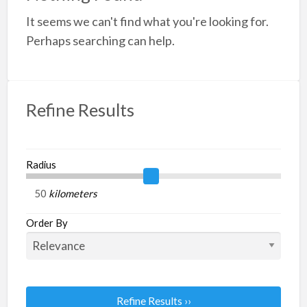
a
It seems we can't find what you're looking for.
t
H
Perhaps searching can help.
Refine Results
Radius
kilometers
Order By
Refine Results ››