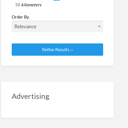
kilometers
inistration
Order By
Refine Results ››
Advertising