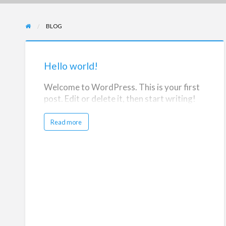
BLOG
Hello
world!
Hello world!
Welcome to WordPress. This is your first
post. Edit or delete it, then start writing!
a
Read more
b
o
u
t
H
e
l
l
o
w
o
r
l
d
!